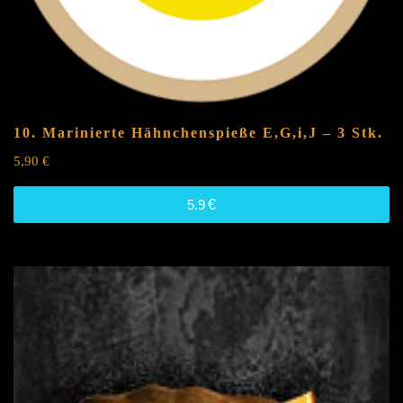
10. Marinierte Hähnchenspieße
E,G,i,J
– 3 Stk.
5,90
€
5.9
€