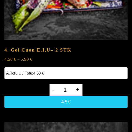
4. Goi Cuon
E,I,U
– 2 STK
4,50
€
5,90
€
–
4.
Goi
4.5
€
Cuon
E,I,U-
2
STK