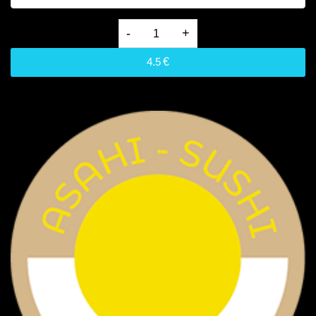
210.
Unagi
4.5
€
Maki
D,4,6
quantity