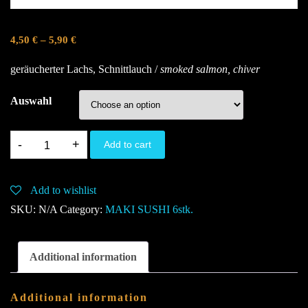
4,50
€
–
5,90
€
geräucherter Lachs, Schnittlauch /
smoked salmon, chiver
Auswahl
226.
Add to cart
New
York
Add to wishlist
Maki
SKU:
N/A
Category:
MAKI SUSHI 6stk.
D,K
quantity
Additional information
Additional information