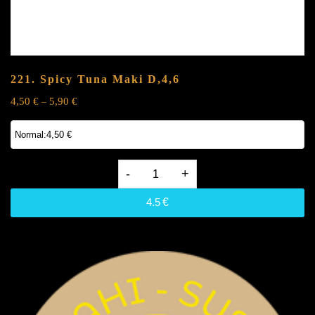
221. Spicy Tuna Maki
D,4,6
4,50
€
5,90
€
–
221.
Spicy
4.5
€
Tuna
Maki
D,4,6
quantity