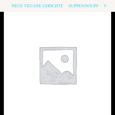
NEUE VEGANE GERICHTE
SUPPEN/SOUPS
VORS
226. New York Maki
D,K