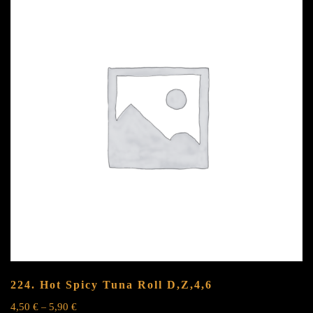
224. Hot Spicy Tuna Roll
D,Z,4,6
4,50
€
5,90
€
–