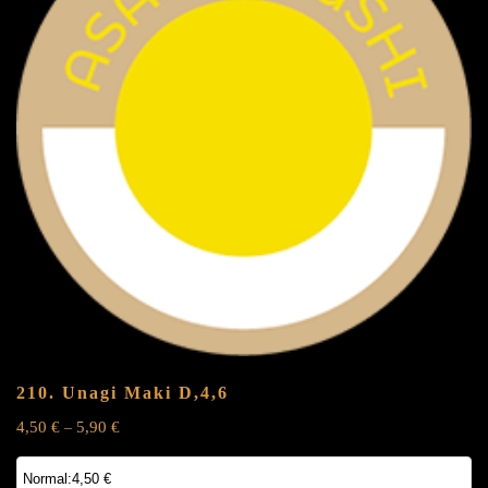
210. Unagi Maki
D,4,6
4,50
€
5,90
€
–