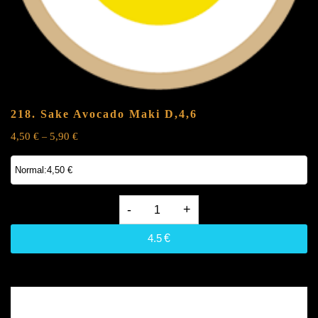
218. Sake Avocado Maki
D,4,6
4,50
€
5,90
€
–
218.
Sake
4.5
€
Avocado
Maki
D,4,6
quantity